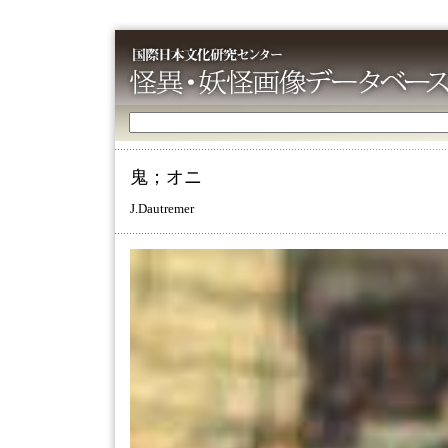
鬼；オニ
J.Dautremer