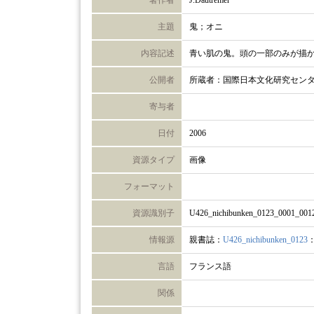
著作者
J.Dautremer
主題
鬼；オニ
内容記述
青い肌の鬼。頭の一部のみが描
公開者
所蔵者：国際日本文化研究セン
寄与者
日付
2006
資源タイプ
画像
フォーマット
資源識別子
U426_nichibunken_0123_0001_001
情報源
親書誌：
U426_nichibunken_0123
：
言語
フランス語
関係