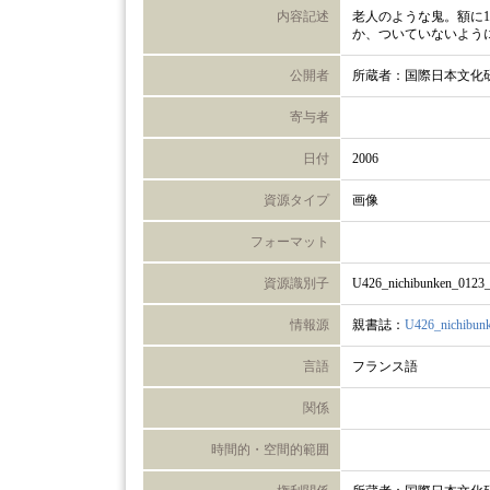
内容記述
老人のような鬼。額に
か、ついていないよう
公開者
所蔵者：国際日本文化
寄与者
日付
2006
資源タイプ
画像
フォーマット
資源識別子
U426_nichibunken_0123
情報源
親書誌：
U426_nichibun
言語
フランス語
関係
時間的・空間的範囲