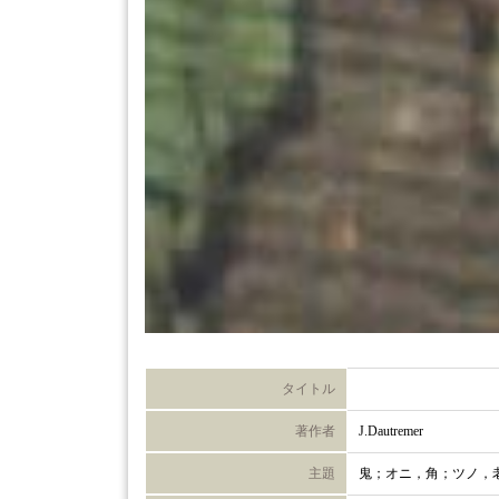
タイトル
著作者
J.Dautremer
主題
鬼；オニ，角；ツノ，