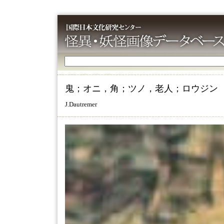
鬼；オニ，角；ツノ，老人；ロウジン
J.Dautremer