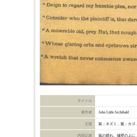
タイトル
著作者
John Little Archibald
主題
鼠；ネズミ，籠；カゴ
内容記述
鼠の群れ。城壁の上に