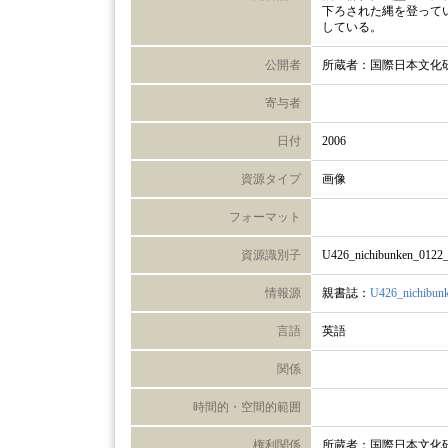
下ろされた縄を登って
している。
公開者
所蔵者：国際日本文化
寄与者
日付
2006
資源タイプ
画像
フォーマット
資源識別子
U426_nichibunken_0122
情報源
親書誌：
U426_nichibun
言語
英語
関係
時間的・空間的範囲
権利関係
所蔵者：国際日本文化