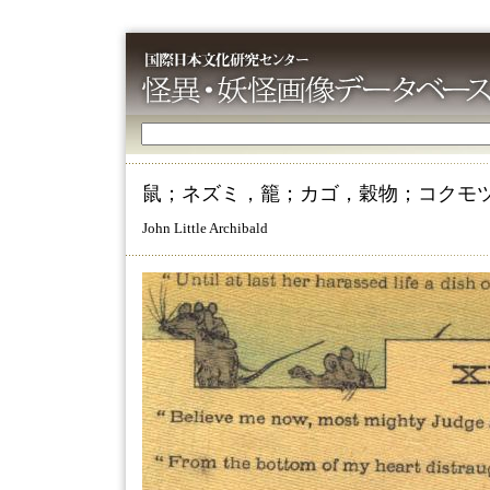
鼠；ネズミ，籠；カゴ，穀物；コクモ
John Little Archibald