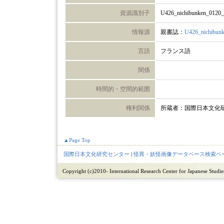
資源識別子
U426_nichibunken_0120
情報源
親書誌：
U426_nichibun
言語
フランス語
関係
時間的・空間的範囲
権利関係
所蔵者：国際日本文化
▲Page Top
国際日本文化研究センター
|
怪異・妖怪画像データベース検索ペ
Copyright (c)2010- International Research Center for Japanese Studies