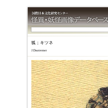
狐；キツネ
J.Dautremer