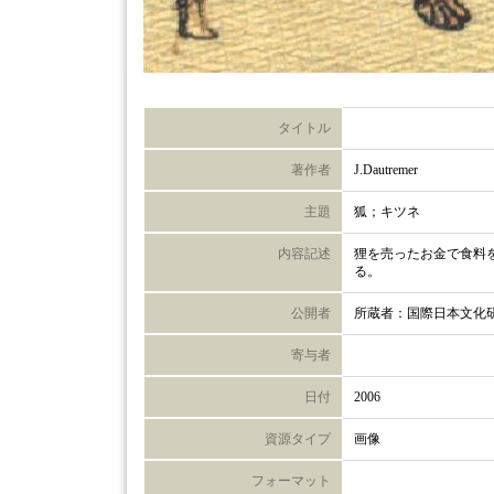
タイトル
著作者
J.Dautremer
主題
狐；キツネ
内容記述
狸を売ったお金で食料
る。
公開者
所蔵者：国際日本文化
寄与者
日付
2006
資源タイプ
画像
フォーマット