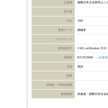
公開者
国際日本文化研究セン
寄与者
日付
1885
資源タイプ
縮緬本
フォーマット
資源識別子
U426_nichibunken_0116
情報源
BA19326969
→全体画
言語
英語
関係
時間的・空間的範囲
権利関係
所蔵者：国際日本文化