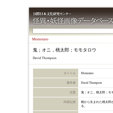
Momotaro
鬼；オニ，桃太郎；モモタロウ
David Thompson
タイトル
Momotaro
著作者
David Thompson
主題
鬼；オニ，桃太郎；モ
内容記述
桃から生まれた桃太郎
る。