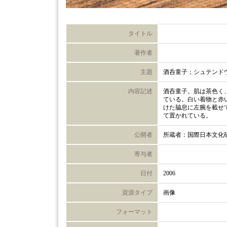
タイトル
著作者
主題
酒呑童子；シュテンド
内容記述
酒呑童子。肌は茶色く
ている。白い着物と赤
けた脇息に左腕を載せ
て置かれている。
公開者
所蔵者：国際日本文化
寄与者
日付
2006
資源タイプ
画像
フォーマット