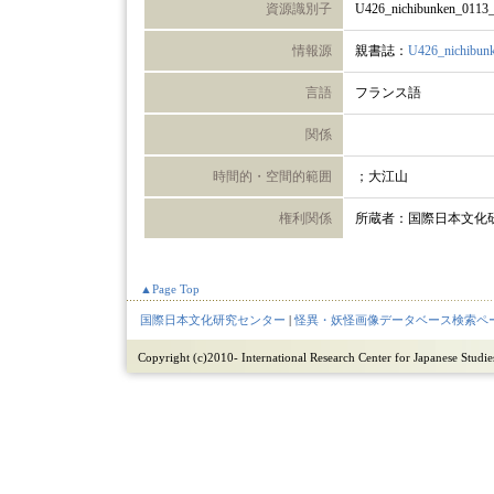
資源識別子
U426_nichibunken_0113
情報源
親書誌：
U426_nichibun
言語
フランス語
関係
時間的・空間的範囲
；大江山
権利関係
所蔵者：国際日本文化
▲Page Top
国際日本文化研究センター
|
怪異・妖怪画像データベース検索ペ
Copyright (c)2010- International Research Center for Japanese Studies