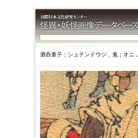
酒呑童子；シュテンドウジ，鬼；オニ