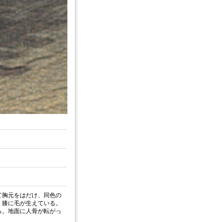
て胸元をはだけ、同色の
、膝に毛が生えている。
る。地面に人骨が転がっ