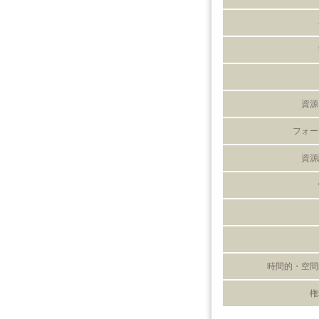
資源
フォー
資源
時間的・空間
権