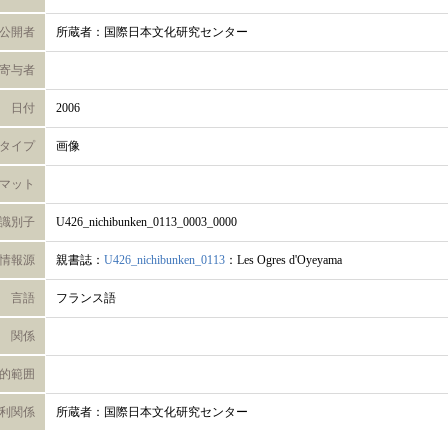
公開者
所蔵者：国際日本文化研究センター
寄与者
日付
2006
タイプ
画像
マット
識別子
U426_nichibunken_0113_0003_0000
情報源
親書誌：
U426_nichibunken_0113
：Les Ogres d'Oyeyama
言語
フランス語
関係
的範囲
利関係
所蔵者：国際日本文化研究センター