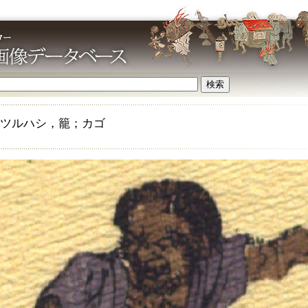
ツルハシ，籠；カゴ