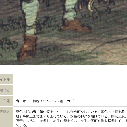
イトル
著作者
主題
鬼；オニ，鶴嘴；ツルハシ，籠；カゴ
容記述
茶色の肌の鬼。短い髪を生やし、しかめ面をしている。藍色の上着を着
股引を膝上までまくり上げている。水色の脚絆を着けている。胸元と腕
腰帯につるはしを差し、右手に籠を持ち、左手で画面右側を指差してい
ている。