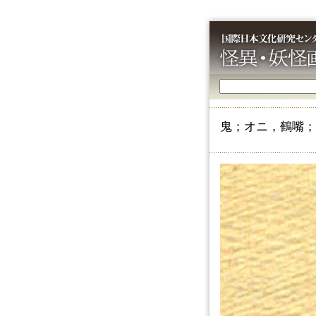
鬼；オニ，鶴嘴；