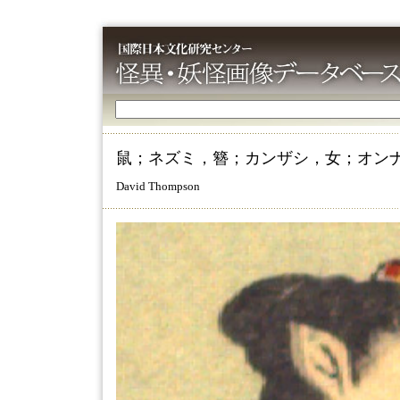
鼠；ネズミ，簪；カンザシ，女；オン
David Thompson