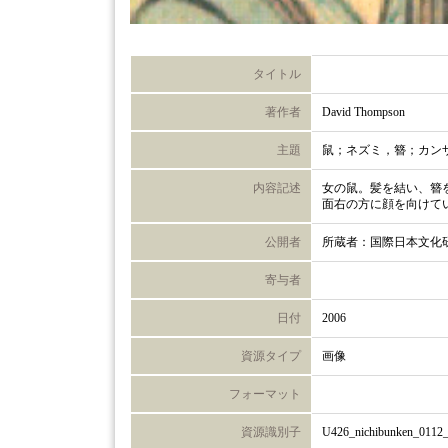
タイトル
著作者
David Thompson
主題
鼠；ネズミ，簪；カン
内容記述
女の鼠。髪を結い、簪
面右の方に顔を向けて
公開者
所蔵者：国際日本文化
寄与者
日付
2006
資源タイプ
画像
フォーマット
資源識別子
U426_nichibunken_0112