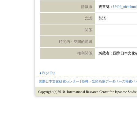
情報源
親書誌：
U426_nichibun
言語
英語
関係
時間的・空間的範囲
権利関係
所蔵者：国際日本文化
▲Page Top
国際日本文化研究センター
|
怪異・妖怪画像データベース検索ペ
Copyright (c)2010- International Research Center for Japanese Studies