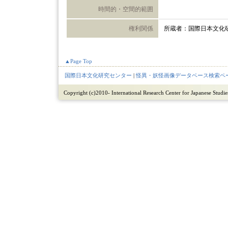
時間的・空間的範囲
権利関係
所蔵者：国際日本文化
▲Page Top
国際日本文化研究センター
|
怪異・妖怪画像データベース検索ペ
Copyright (c)2010- International Research Center for Japanese Studies