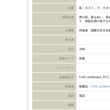
主題
鼠；ネズミ，刀；カタ
内容記述
男の鼠。髪を結い、茶
て、画面左側の様子を
公開者
所蔵者：国際日本文化
寄与者
日付
2006
資源タイプ
画像
フォーマット
資源識別子
U426_nichibunken_0112
情報源
親書誌：
U426_nichibun
言語
英語
関係