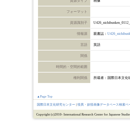
資源タイプ
画像
フォーマット
資源識別子
U426_nichibunken_0112
情報源
親書誌：
U426_nichibun
言語
英語
関係
時間的・空間的範囲
権利関係
所蔵者：国際日本文化
▲Page Top
国際日本文化研究センター
|
怪異・妖怪画像データベース検索ペ
Copyright (c)2010- International Research Center for Japanese Studies