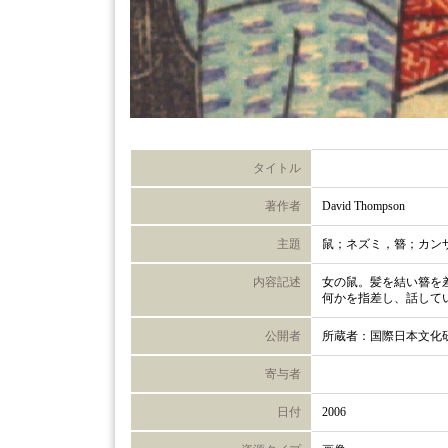
タイトル
著作者
David Thompson
主題
鼠；ネズミ，簪；カン
内容記述
女の鼠。髪を結い簪を
何かを指差し、話して
公開者
所蔵者：国際日本文化
寄与者
日付
2006