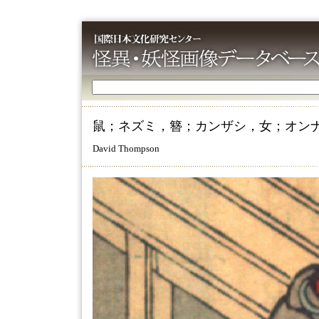
鼠；ネズミ，簪；カンザシ，女；オン
David Thompson