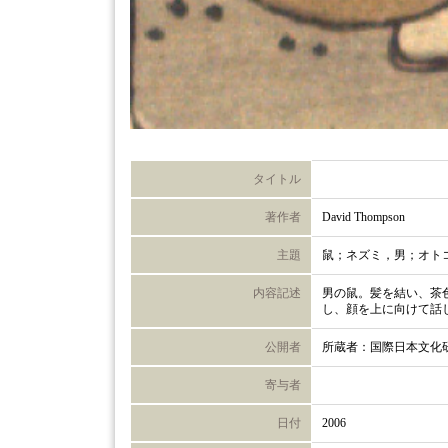
タイトル
著作者
David Thompson
主題
鼠；ネズミ，男；オト
内容記述
男の鼠。髪を結い、茶
し、顔を上に向けて話
公開者
所蔵者：国際日本文化
寄与者
日付
2006