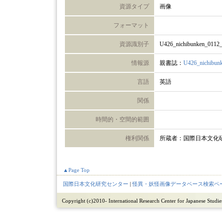
資源タイプ
画像
フォーマット
資源識別子
U426_nichibunken_0112
情報源
親書誌：
U426_nichibun
言語
英語
関係
時間的・空間的範囲
権利関係
所蔵者：国際日本文化
▲Page Top
国際日本文化研究センター
|
怪異・妖怪画像データベース検索ペ
Copyright (c)2010- International Research Center for Japanese Studies