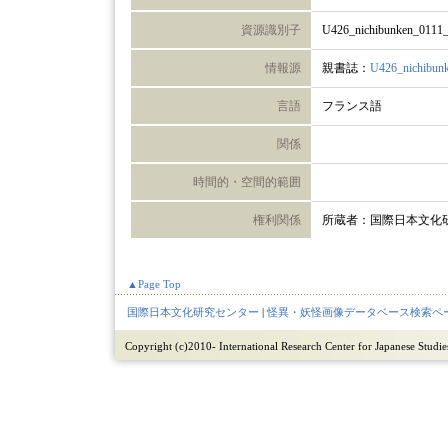
資源識別子
U426_nichibunken_0111
情報源
親書誌：
U426_nichibun
言語
フランス語
関係
時間的・空間的範囲
権利関係
所蔵者：国際日本文化
▲Page Top
国際日本文化研究センター
|
怪異・妖怪画像データベース検索ペ
Copyright (c)2010- International Research Center for Japanese Studies