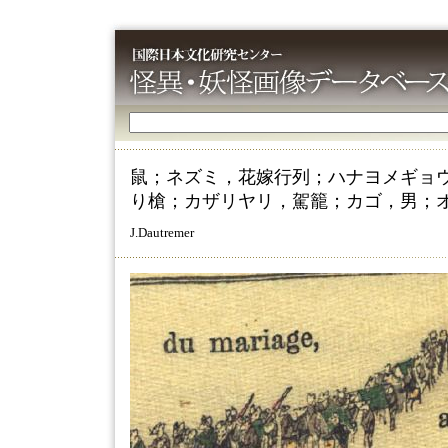
鼠；ネズミ，花嫁行列；ハナヨメギョ
り槍；カザリヤリ，駕籠；カゴ，男；
J.Dautremer