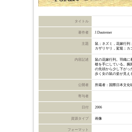
タイトル
著作者
J.Dautremer
主題
鼠；ネズミ，花嫁行列
カザリヤリ，駕籠；カ
内容記述
鼠の花嫁行列。羽織に
槍を手にしている。腕
の先頭から少し下がっ
歩く女の鼠の姿が見え
公開者
所蔵者：国際日本文化
寄与者
日付
2006
資源タイプ
画像
フォーマット