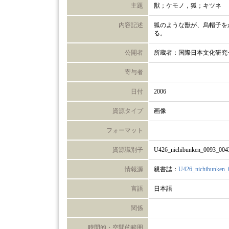
主題
獣；ケモノ，狐；キツネ
内容記述
狐のような獣が、烏帽子を
る。
公開者
所蔵者：国際日本文化研究
寄与者
日付
2006
資源タイプ
画像
フォーマット
資源識別子
U426_nichibunken_0093_004
情報源
親書誌：
U426_nichibunken_
言語
日本語
関係
時間的・空間的範囲