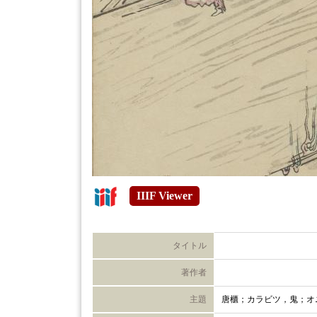
IIIF Viewer
タイトル
著作者
主題
唐櫃；カラビツ，鬼；オ