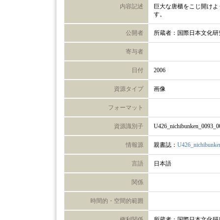
内容記述
巨大な唐櫃をこじ開けよ
す。
公開者
所蔵者：国際日本文化研
寄与者
日付
2006
資源タイプ
画像
フォーマット
資源識別子
U426_nichibunken_0093_0
情報源
親書誌：
U426_nichibunke
言語
日本語
関係
時間的・空間的範囲
権利関係
所蔵者：国際日本文化研