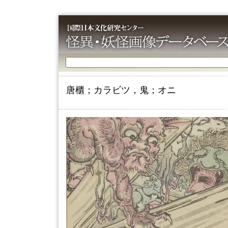
唐櫃；カラビツ，鬼；オニ