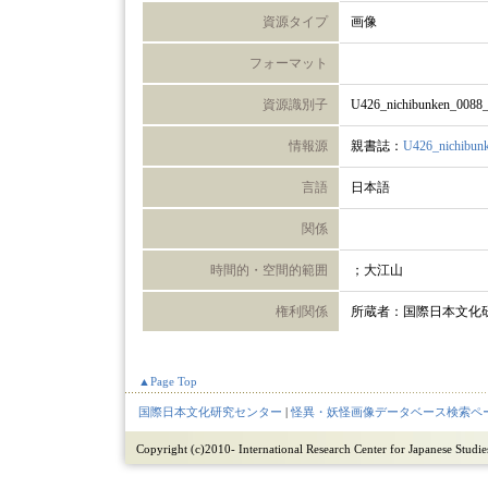
資源タイプ
画像
フォーマット
資源識別子
U426_nichibunken_0088
情報源
親書誌：
U426_nichibun
言語
日本語
関係
時間的・空間的範囲
；大江山
権利関係
所蔵者：国際日本文化
▲Page Top
国際日本文化研究センター
|
怪異・妖怪画像データベース検索ペ
Copyright (c)2010- International Research Center for Japanese Studies