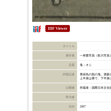
IIIF Viewer
タイトル
著作者
一寿齋芳員（歌川芳員
主題
鬼；オニ
内容記述
青緑色の肌の鬼。酒宴
上半身は裸で、下半身
公開者
所蔵者：国際日本文化
寄与者
日付
2007