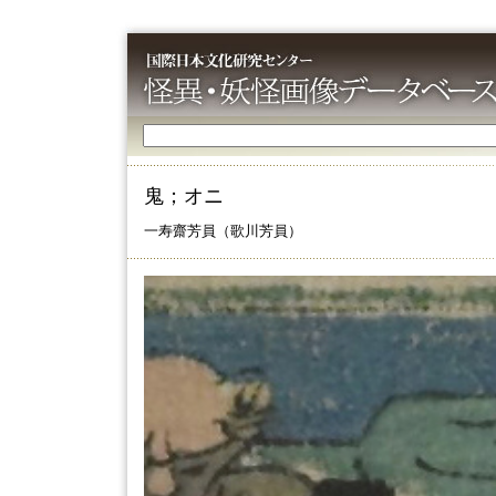
鬼；オニ
一寿齋芳員（歌川芳員）