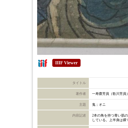
IIIF Viewer
タイトル
著作者
一寿齋芳員（歌川芳員
主題
鬼；オニ
内容記述
2本の角を持つ青い肌
している。上半身は裸