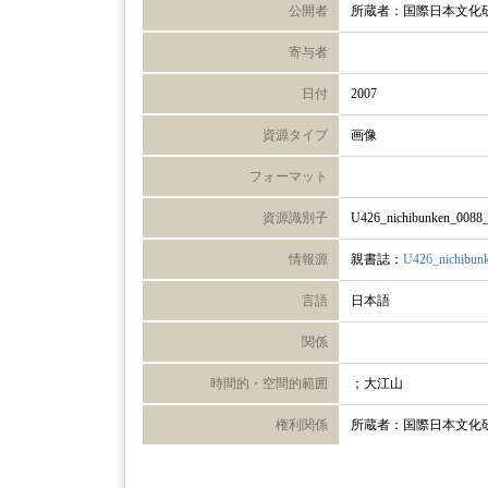
公開者
所蔵者：国際日本文化
寄与者
日付
2007
資源タイプ
画像
フォーマット
資源識別子
U426_nichibunken_0088
情報源
親書誌：
U426_nichibun
言語
日本語
関係
時間的・空間的範囲
；大江山
権利関係
所蔵者：国際日本文化