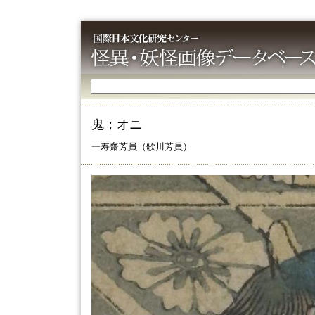
鬼；オニ
一寿齋芳員（歌川芳員）