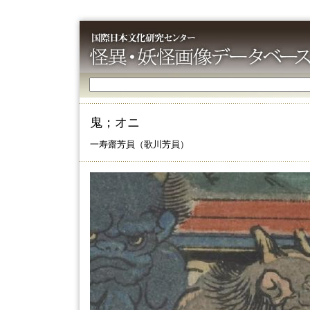
鬼；オニ
一寿齋芳員（歌川芳員）