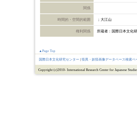
関係
時間的・空間的範囲
；大江山
権利関係
所蔵者：国際日本文化
▲Page Top
国際日本文化研究センター
|
怪異・妖怪画像データベース検索ペ
Copyright (c)2010- International Research Center for Japanese Studies