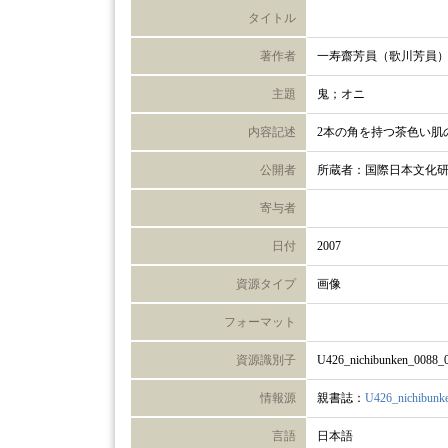
タイトル
著作者
一寿齋芳員（歌川芳員
主題
鬼；オニ
内容記述
2本の角を持つ茶色い肌
公開者
所蔵者：国際日本文化
寄与者
日付
2007
資源タイプ
画像
フォーマット
資源識別子
U426_nichibunken_0088_
情報源
親書誌：
U426_nichibunk
言語
日本語