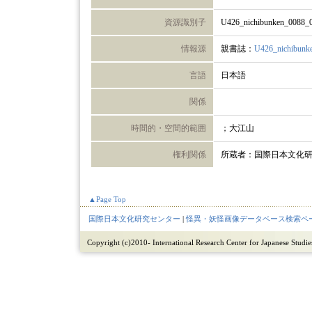
資源識別子
U426_nichibunken_0088_
情報源
親書誌：
U426_nichibunk
言語
日本語
関係
時間的・空間的範囲
；大江山
権利関係
所蔵者：国際日本文化
▲Page Top
国際日本文化研究センター
|
怪異・妖怪画像データベース検索ペ
Copyright (c)2010- International Research Center for Japanese Studies