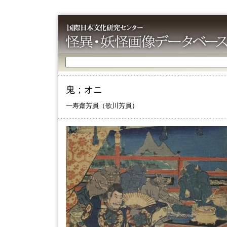
鬼；オニ
一寿齋芳員（歌川芳員）