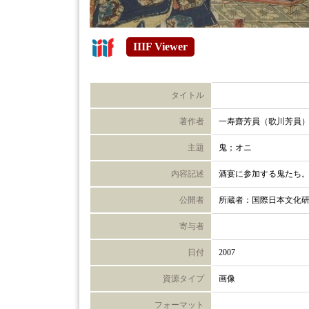
IIIF Viewer
タイトル
著作者
一寿齋芳員（歌川芳員
主題
鬼；オニ
内容記述
酒宴に参加する鬼たち
公開者
所蔵者：国際日本文化
寄与者
日付
2007
資源タイプ
画像
フォーマット