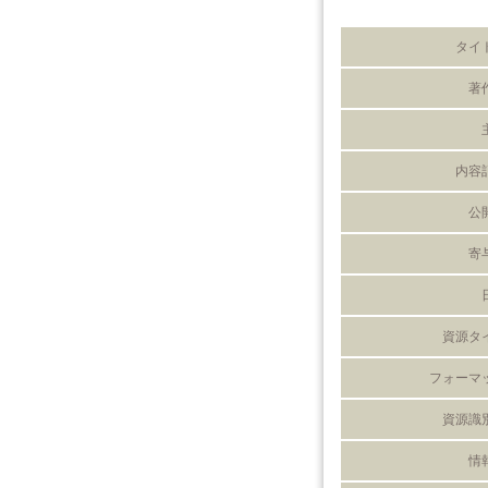
タイ
著
内容
公
寄
資源タ
フォーマ
資源識
情