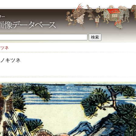
キツネ
ノキツネ