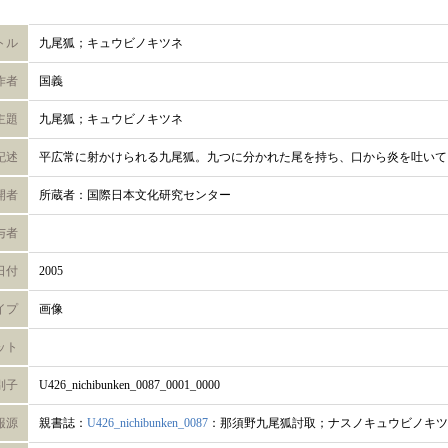
トル
九尾狐；キュウビノキツネ
作者
国義
主題
九尾狐；キュウビノキツネ
記述
平広常に射かけられる九尾狐。九つに分かれた尾を持ち、口から炎を吐いて
開者
所蔵者：国際日本文化研究センター
与者
日付
2005
イプ
画像
ット
別子
U426_nichibunken_0087_0001_0000
報源
親書誌：
U426_nichibunken_0087
：那須野九尾狐討取；ナスノキュウビノキツ