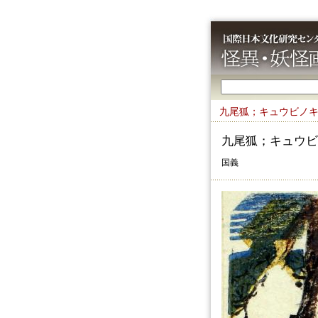
九尾狐；キュウビノ
九尾狐；キュウビ
国義