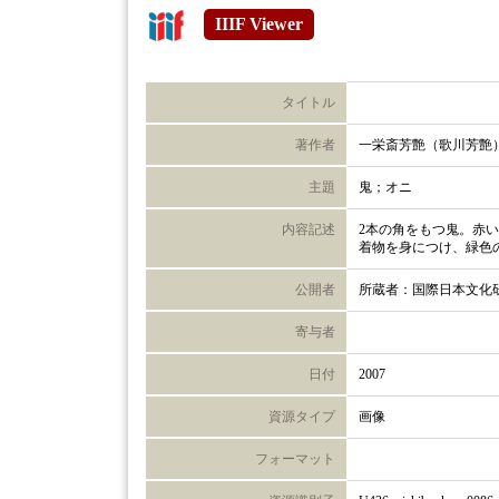
IIIF Viewer
タイトル
著作者
一栄斎芳艶（歌川芳艶
主題
鬼；オニ
内容記述
2本の角をもつ鬼。赤
着物を身につけ、緑色
公開者
所蔵者：国際日本文化
寄与者
日付
2007
資源タイプ
画像
フォーマット