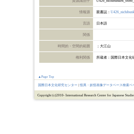
資源識別子
U426_nichibunken_0086
情報源
親書誌：
U426_nichibun
言語
日本語
関係
時間的・空間的範囲
；大江山
権利関係
所蔵者：国際日本文化
▲Page Top
国際日本文化研究センター
|
怪異・妖怪画像データベース検索ペ
Copyright (c)2010- International Research Center for Japanese Studies