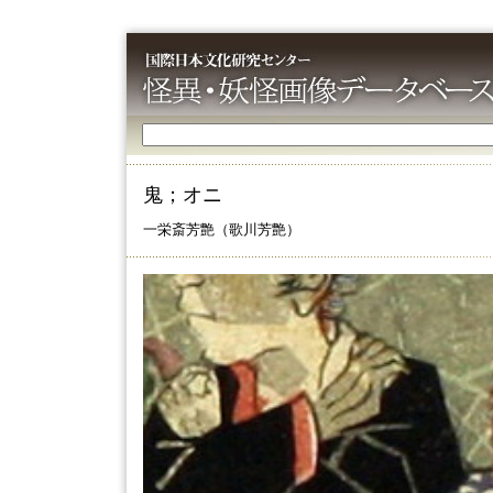
鬼；オニ
一栄斎芳艶（歌川芳艶）