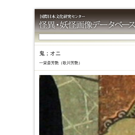
鬼；オニ
一栄斎芳艶（歌川芳艶）