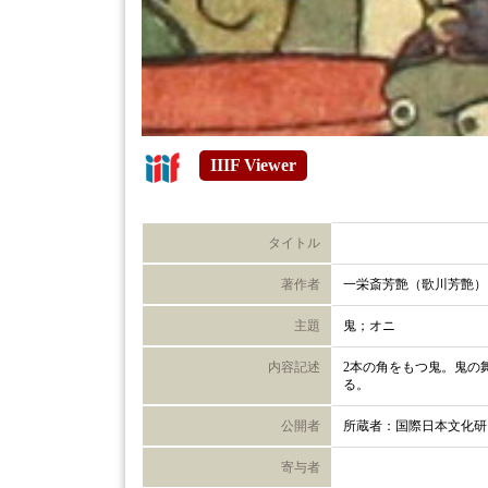
IIIF Viewer
タイトル
著作者
一栄斎芳艶（歌川芳艶）
主題
鬼；オニ
内容記述
2本の角をもつ鬼。鬼の
る。
公開者
所蔵者：国際日本文化研
寄与者