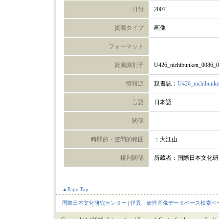
日付
2007
資源タイプ
画像
フォーマット
資源識別子
U426_nichibunken_0086_
情報源
親書誌：
U426_nichibunk
言語
日本語
関係
時間的・空間的範囲
；大江山
権利関係
所蔵者：国際日本文化研
▲Page Top
国際日本文化研究センター
|
怪異・妖怪画像データベース検索ペ