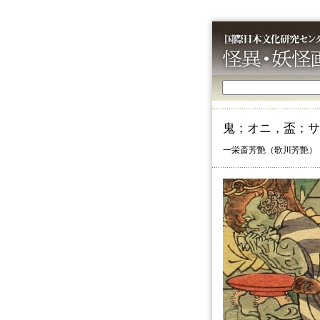
鬼；オニ，盃；サ
一栄斎芳艶（歌川芳艶）