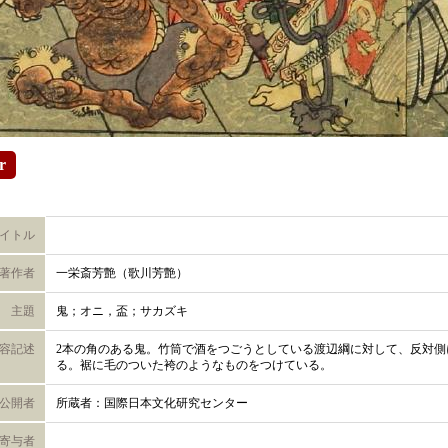
r
イトル
著作者
一栄斎芳艶（歌川芳艶）
主題
鬼；オニ，盃；サカズキ
容記述
2本の角のある鬼。竹筒で酒をつごうとしている渡辺綱に対して、反対側
る。裾に毛のついた袴のようなものをつけている。
公開者
所蔵者：国際日本文化研究センター
寄与者