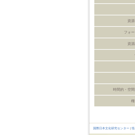
資源
フォー
資源
時間的・空間
権
国際日本文化研究センター
|
怪