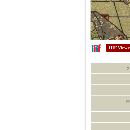
IIIF Viewe
タ
内