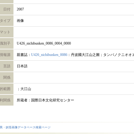
日付
2007
タイプ
画像
マット
識別子
U426_nichibunken_0086_0004_0000
情報源
親書誌：
U426_nichibunken_0086
：丹波國大江山之圖；タンバノクニオオ
言語
日本語
関係
的範囲
；大江山
利関係
所蔵者：国際日本文化研究センター
異・妖怪画像データベース検索ページ