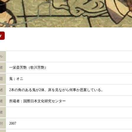
r
ル
者
一栄斎芳艶（歌川芳艶）
題
鬼；オニ
述
2本の角のある鬼が2体、床を見ながら何事か思案している。
者
所蔵者：国際日本文化研究センター
者
付
2007