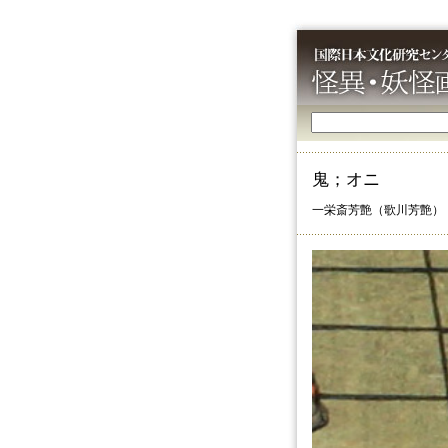
鬼；オニ
一栄斎芳艶（歌川芳艶）