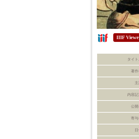
IIIF Viewe
タイト
著作
主
内容記
公開
寄与
日