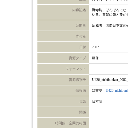
内容記述
野寺坊。ぼろぼろにな
いる。背景に鐘と蔓が
公開者
所蔵者：国際日本文化
寄与者
日付
2007
資源タイプ
画像
フォーマット
資源識別子
U426_nichibunken_0082
情報源
親書誌：
U426_nichibun
言語
日本語
関係
時間的・空間的範囲