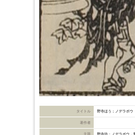
タイトル
野寺ほう；ノデラボウ
著作者
主題
野寺坊；ノデラボウ，