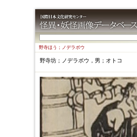
野寺ほう；ノデラボウ
野寺坊；ノデラボウ，男；オトコ