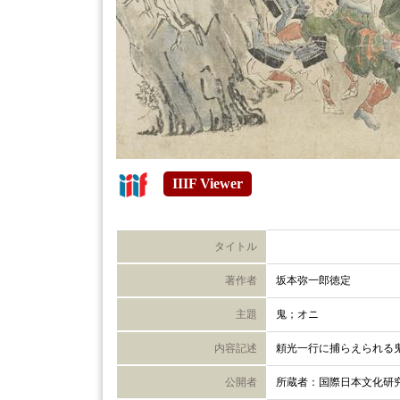
IIIF Viewer
タイトル
著作者
坂本弥一郎徳定
主題
鬼；オニ
内容記述
頼光一行に捕らえられる
公開者
所蔵者：国際日本文化研