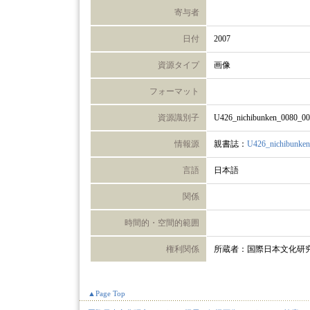
寄与者
日付
2007
資源タイプ
画像
フォーマット
資源識別子
U426_nichibunken_0080_0
情報源
親書誌：
U426_nichibunke
言語
日本語
関係
時間的・空間的範囲
権利関係
所蔵者：国際日本文化研
▲Page Top