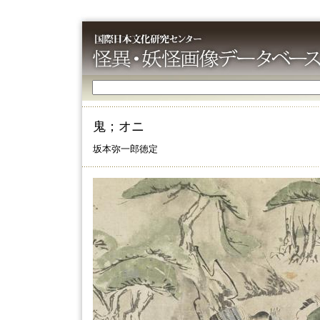
鬼；オニ
坂本弥一郎徳定