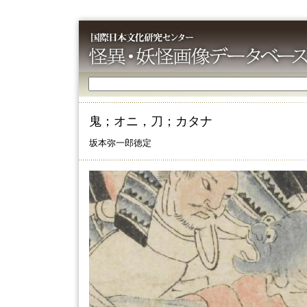
鬼；オニ，刀；カタナ
坂本弥一郎徳定