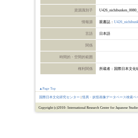
資源識別子
U426_nichibunken_0080
情報源
親書誌：
U426_nichibun
言語
日本語
関係
時間的・空間的範囲
権利関係
所蔵者：国際日本文化
▲Page Top
国際日本文化研究センター
|
怪異・妖怪画像データベース検索ペ
Copyright (c)2010- International Research Center for Japanese Studies