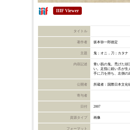
IIIF Viewer
タイトル
著作者
坂本弥一郎徳定
主題
鬼；オニ，刀；カタナ
内容記述
青い肌の鬼。禿げた頭
い。足指に鋭い爪が生
手に刀を持ち、左側の
公開者
所蔵者：国際日本文化
寄与者
日付
2007
資源タイプ
画像
フォーマット