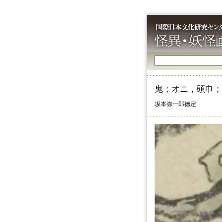
鬼；オニ，頭巾；
坂本弥一郎徳定