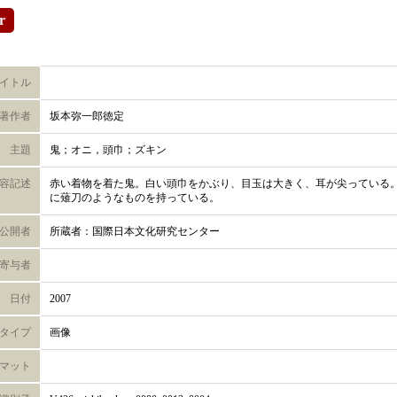
r
イトル
著作者
坂本弥一郎徳定
主題
鬼；オニ，頭巾；ズキン
容記述
赤い着物を着た鬼。白い頭巾をかぶり、目玉は大きく、耳が尖っている
に薙刀のようなものを持っている。
公開者
所蔵者：国際日本文化研究センター
寄与者
日付
2007
タイプ
画像
マット