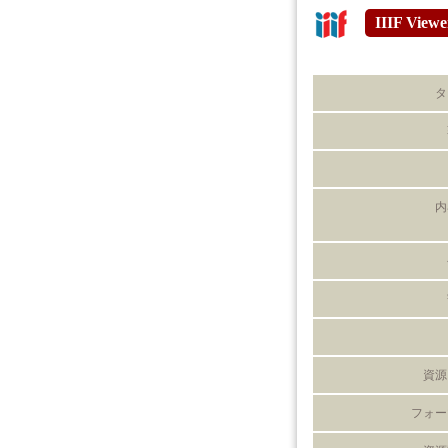
IIIF Viewe
タ
内
資源
フォー