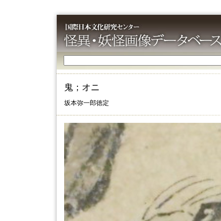
鬼；オニ
坂本弥一郎徳定