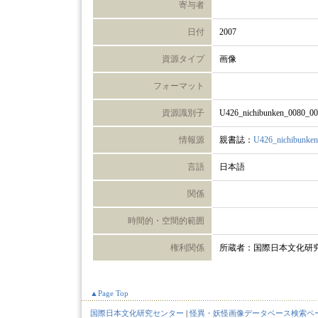
寄与者
日付
2007
資源タイプ
画像
フォーマット
資源識別子
U426_nichibunken_0080_0
情報源
親書誌：
U426_nichibunke
言語
日本語
関係
時間的・空間的範囲
権利関係
所蔵者：国際日本文化研
▲Page Top
国際日本文化研究センター
|
怪異・妖怪画像データベース検索ペ