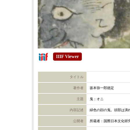
IIIF Viewer
タイトル
著作者
坂本弥一郎徳定
主題
鬼；オニ
内容記述
緑色の顔の鬼。頭部は潰
公開者
所蔵者：国際日本文化研