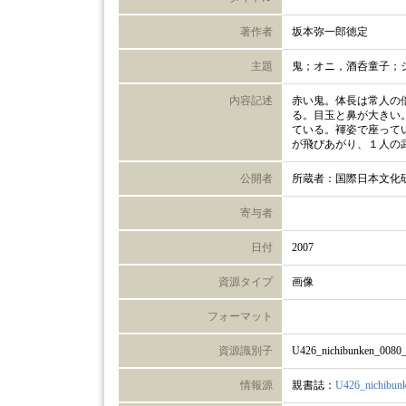
著作者
坂本弥一郎徳定
主題
鬼；オニ，酒呑童子；
内容記述
赤い鬼。体長は常人の
る。目玉と鼻が大きい
ている。褌姿で座って
が飛びあがり、１人の
公開者
所蔵者：国際日本文化
寄与者
日付
2007
資源タイプ
画像
フォーマット
資源識別子
U426_nichibunken_0080
情報源
親書誌：
U426_nichibun