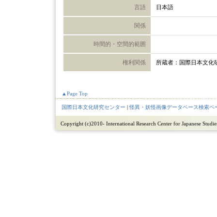
言語
日本語
関係
時間的・空間的範囲
権利関係
所蔵者：国際日本文化
▲Page Top
国際日本文化研究センター
|
怪異・妖怪画像データベース検索ペ
Copyright (c)2010- International Research Center for Japanese Studies