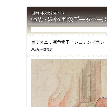
鬼；オニ，酒呑童子；シュテンドウジ
坂本弥一郎徳定