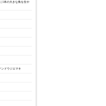
に1本の大きな角を生や
テンドウジエマキ