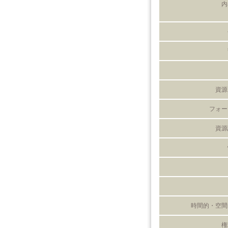
内
資源
フォー
資源
時間的・空間
権