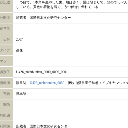
容記述
一つ目で、1本角を生やした鬼。肌は赤く、髪は散切りで、頭のてっぺん
している。黄色の着物を着て、うつ伏せに倒れている。
公開者
所蔵者：国際日本文化研究センター
寄与者
日付
2007
タイプ
画像
マット
識別子
U426_nichibunken_0080_0009_0001
情報源
親書誌：
U426_nichibunken_0080
：伊吹山酒呑童子絵巻；イブキヤマシュ
言語
日本語
関係
的範囲
利関係
所蔵者：国際日本文化研究センター