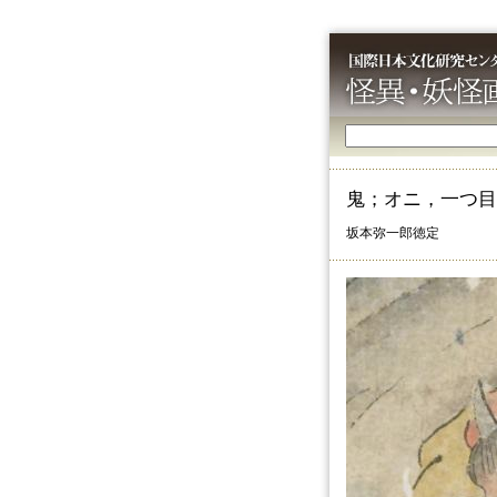
鬼；オニ，一つ目
坂本弥一郎徳定