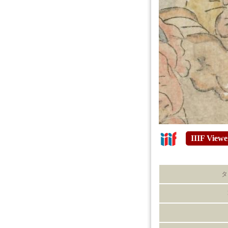
IIIF Viewe
タ