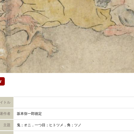
r
イトル
著作者
坂本弥一郎徳定
主題
鬼；オニ，一つ目；ヒトツメ，角；ツノ