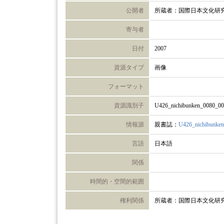
公開者
所蔵者：国際日本文化研
寄与者
日付
2007
資源タイプ
画像
フォーマット
資源識別子
U426_nichibunken_0080_0
情報源
親書誌：
U426_nichibunke
言語
日本語
関係
時間的・空間的範囲
権利関係
所蔵者：国際日本文化研