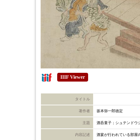
IIIF Viewer
タイトル
著作者
坂本弥一郎徳定
主題
酒呑童子；シュテンドウ
内容記述
酒宴が行われている部屋