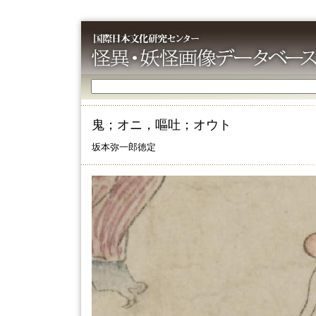
鬼；オニ，嘔吐；オウト
坂本弥一郎徳定