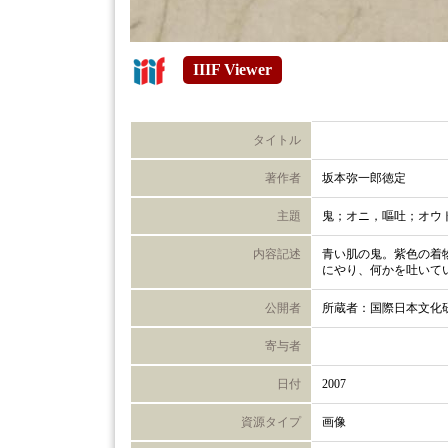
IIIF Viewer
タイトル
著作者
坂本弥一郎徳定
主題
鬼；オニ，嘔吐；オウ
内容記述
青い肌の鬼。紫色の着
にやり、何かを吐いて
公開者
所蔵者：国際日本文化
寄与者
日付
2007
資源タイプ
画像