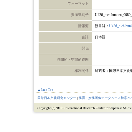
フォーマット
資源識別子
U426_nichibunken_0080
情報源
親書誌：
U426_nichibun
言語
日本語
関係
時間的・空間的範囲
権利関係
所蔵者：国際日本文化
▲Page Top
国際日本文化研究センター
|
怪異・妖怪画像データベース検索ペ
Copyright (c)2010- International Research Center for Japanese Studies