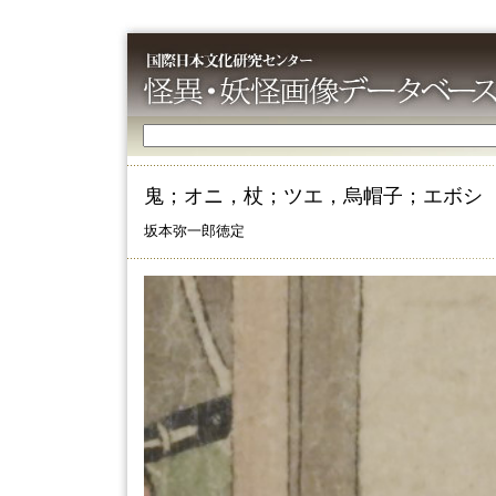
鬼；オニ，杖；ツエ，烏帽子；エボシ
坂本弥一郎徳定