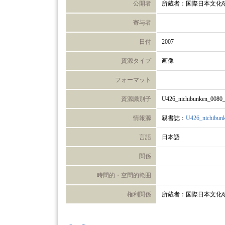
公開者
所蔵者：国際日本文化
寄与者
日付
2007
資源タイプ
画像
フォーマット
資源識別子
U426_nichibunken_0080
情報源
親書誌：
U426_nichibun
言語
日本語
関係
時間的・空間的範囲
権利関係
所蔵者：国際日本文化