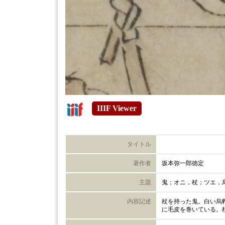
IIIF Viewer
タイトル
著作者
坂本弥一郎徳定
主題
鬼；オニ，杖；ツエ，
内容記述
杖を持った鬼。白い烏
に毛皮を巻いている。