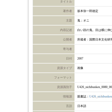
タイトル
著作者
坂本弥一郎徳定
主題
鬼；オニ
内容記述
白い顔の鬼。目は横に伸
公開者
所蔵者：国際日本文化研
寄与者
日付
2007
資源タイプ
画像
フォーマット
資源識別子
U426_nichibunken_0080_0
情報源
親書誌：
U426_nichibunke
言語
日本語