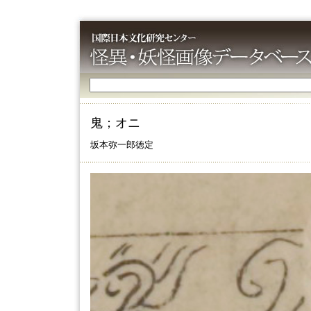
鬼；オニ
坂本弥一郎徳定