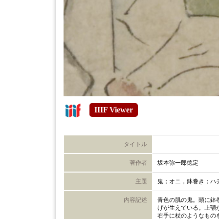
IIIF Viewer
タイトル
著作者
坂本弥一郎徳定
主題
鬼；オニ，鉢巻き；ハ
内容記述
青色の肌の鬼。頭に鉢
げが生えている。上顎
右手に杖のようなもの