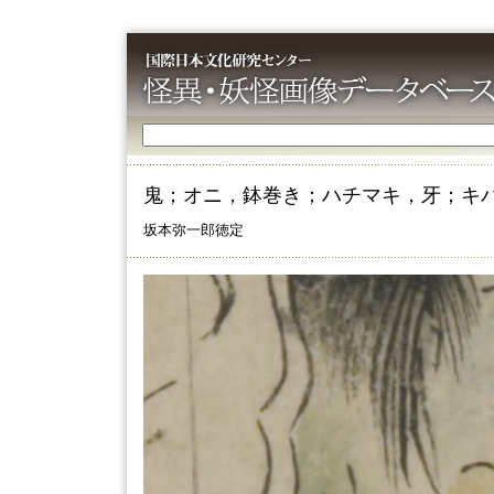
鬼；オニ，鉢巻き；ハチマキ，牙；キ
坂本弥一郎徳定