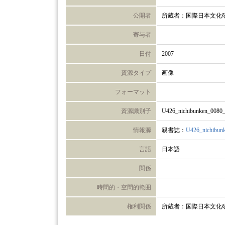
公開者
所蔵者：国際日本文化
寄与者
日付
2007
資源タイプ
画像
フォーマット
資源識別子
U426_nichibunken_0080
情報源
親書誌：
U426_nichibun
言語
日本語
関係
時間的・空間的範囲
権利関係
所蔵者：国際日本文化