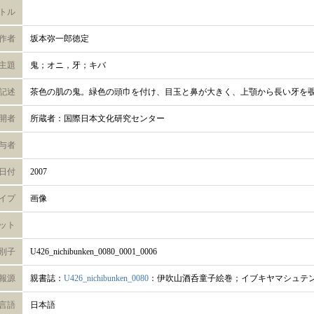
トル
作者
坂本弥一郎徳定
主題
鬼；オニ，牙；キバ
記述
茶色の肌の鬼。緑色の頭巾を付け、目玉と鼻が大きく、上顎から長い牙を
開者
所蔵者：国際日本文化研究センター
与者
日付
2007
イプ
画像
ット
別子
U426_nichibunken_0080_0001_0006
報源
親書誌：
U426_nichibunken_0080
：伊吹山酒呑童子絵巻；イブキヤマシュテ
言語
日本語