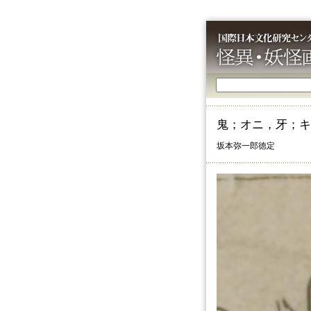
鬼；オニ，牙；キ
坂本弥一郎徳定