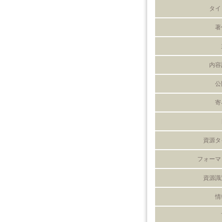
タイ
著
内容
公
寄
資源タ
フォーマ
資源識
情