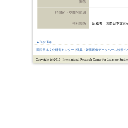
関係
時間的・空間的範囲
権利関係
所蔵者：国際日本文化
▲Page Top
国際日本文化研究センター
|
怪異・妖怪画像データベース検索ペ
Copyright (c)2010- International Research Center for Japanese Studies