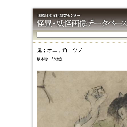
鬼；オニ，角；ツノ
坂本弥一郎徳定