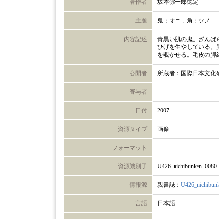
著作者
坂本弥一郎徳定
主題
鬼；オニ，角；ツノ
内容記述
青黒い肌の鬼。ざんば
ひげを生やしている。
を覗かせる。毛皮の脚
公開者
所蔵者：国際日本文化
寄与者
日付
2007
資源タイプ
画像
フォーマット
資源識別子
U426_nichibunken_0080
情報源
親書誌：
U426_nichibun
言語
日本語