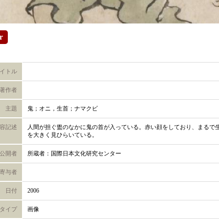
r
イトル
著作者
主題
鬼；オニ，生首；ナマクビ
容記述
人間が担ぐ盥のなかに鬼の首が入っている。赤い顔をしており、まるで
を大きく見ひらいている。
公開者
所蔵者：国際日本文化研究センター
寄与者
日付
2006
タイプ
画像