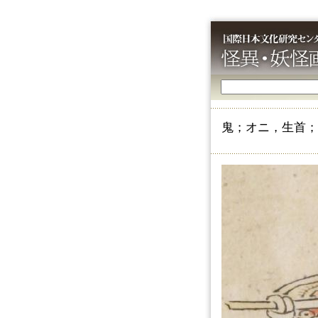
鬼；オニ，生首；