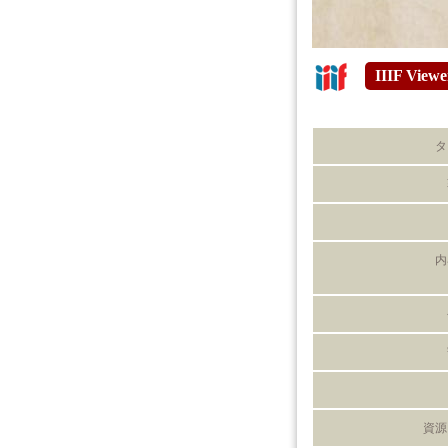
IIIF Viewe
タ
内
資源