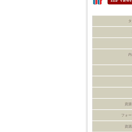
IIIF Viewe
タ
内
資源
フォー
資源