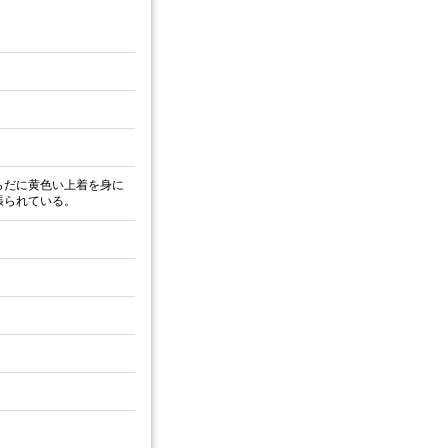
らだに黄色い上着を身に
張られている。