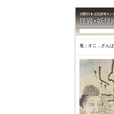
鬼；オニ，ざんば