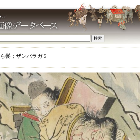
ら髪；ザンバラガミ