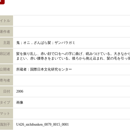
r
イトル
著作者
主題
鬼；オニ，ざんばら髪；ザンバラガミ
容記述
髪を振り乱し、赤い顔で口をへの字に曲げ、睨みつけている。大きなか
まとい、赤い腰巻きをまいている。後ろから抱え込まれ、髪の毛を引っ
公開者
所蔵者：国際日本文化研究センター
寄与者
日付
2006
タイプ
画像
マット
識別子
U426_nichibunken_0079_0015_0001