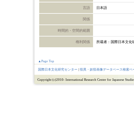
言語
日本語
関係
時間的・空間的範囲
権利関係
所蔵者：国際日本文化
▲Page Top
国際日本文化研究センター
|
怪異・妖怪画像データベース検索ペ
Copyright (c)2010- International Research Center for Japanese Studies