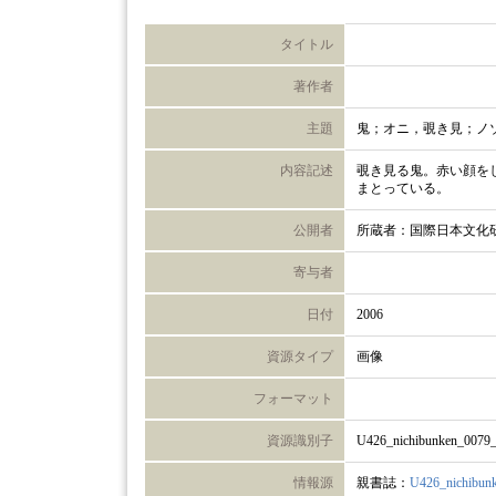
タイトル
著作者
主題
鬼；オニ，覗き見；ノ
内容記述
覗き見る鬼。赤い顔を
まとっている。
公開者
所蔵者：国際日本文化
寄与者
日付
2006
資源タイプ
画像
フォーマット
資源識別子
U426_nichibunken_0079
情報源
親書誌：
U426_nichibun