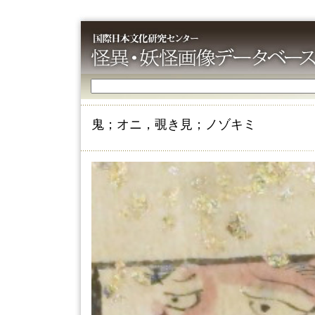
鬼；オニ，覗き見；ノゾキミ