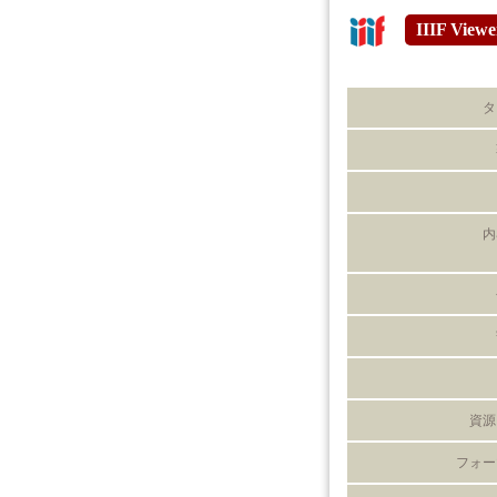
IIIF Viewe
タ
内
資源
フォー