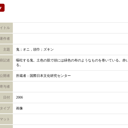
r
イトル
著作者
主題
鬼；オニ，頭巾；ズキン
容記述
嘔吐する鬼。土色の肌で頭には緑色の布のようなものを巻いている。赤
る。
公開者
所蔵者：国際日本文化研究センター
寄与者
日付
2006
タイプ
画像
マット