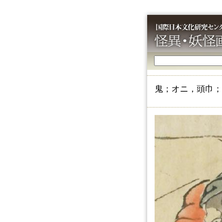
鬼；オニ，頭巾；