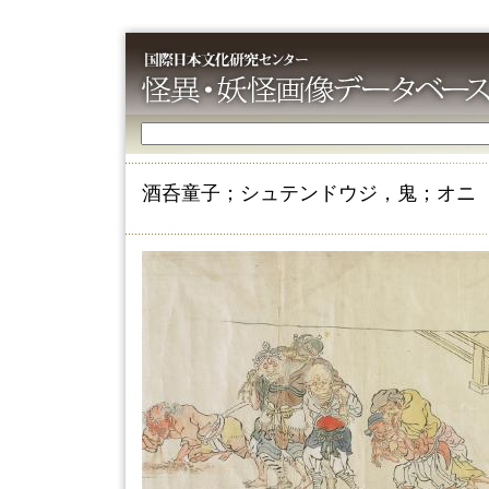
酒呑童子；シュテンドウジ，鬼；オニ