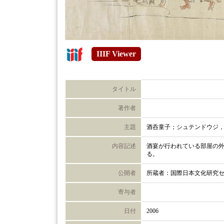
IIIF Viewer
タイトル
著作者
主題
酒呑童子；シュテンドウジ
内容記述
酒宴が行われている部屋の
る。
公開者
所蔵者：国際日本文化研究
寄与者
日付
2006