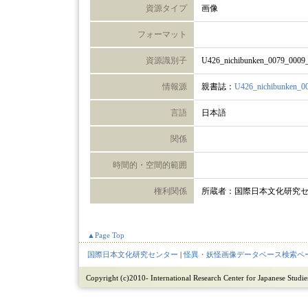
資源タイプ
画像
フォーマット
資源識別子
U426_nichibunken_0079_0009
情報源
親書誌：
U426_nichibunken_0
言語
日本語
関係
時間的・空間的範囲
権利関係
所蔵者：国際日本文化研究
▲Page Top
国際日本文化研究センター
|
怪異・妖怪画像データベース検索ペ
Copyright (c)2010- International Research Center for Japanese Studies