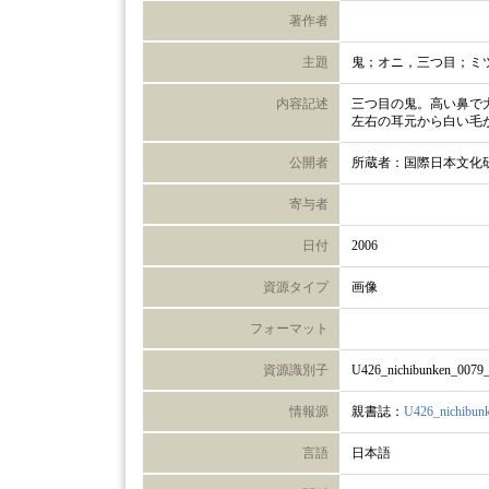
著作者
主題
鬼；オニ，三つ目；ミ
内容記述
三つ目の鬼。高い鼻で
左右の耳元から白い毛
公開者
所蔵者：国際日本文化
寄与者
日付
2006
資源タイプ
画像
フォーマット
資源識別子
U426_nichibunken_0079
情報源
親書誌：
U426_nichibun
言語
日本語