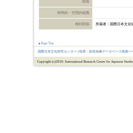
関係
時間的・空間的範囲
権利関係
所蔵者：国際日本文化
▲Page Top
国際日本文化研究センター
|
怪異・妖怪画像データベース検索ペ
Copyright (c)2010- International Research Center for Japanese Studies