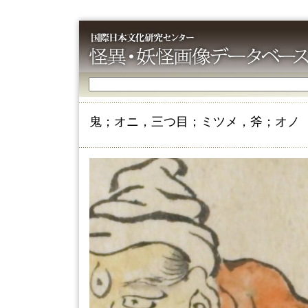
鬼；オニ，三つ目；ミツメ，斧；オノ