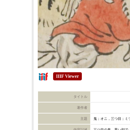
IIIF Viewer
タイトル
著作者
主題
鬼；オニ，三つ目；ミ
内容記述
三つ目の鬼。黒い顔で