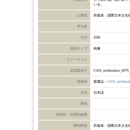
いる。
公開者
所蔵者：国際日本文化
寄与者
日付
2006
資源タイプ
画像
フォーマット
資源識別子
U426_nichibunken_0079
情報源
親書誌：
U426_nichibun
言語
日本語
関係
時間的・空間的範囲
権利関係
所蔵者：国際日本文化