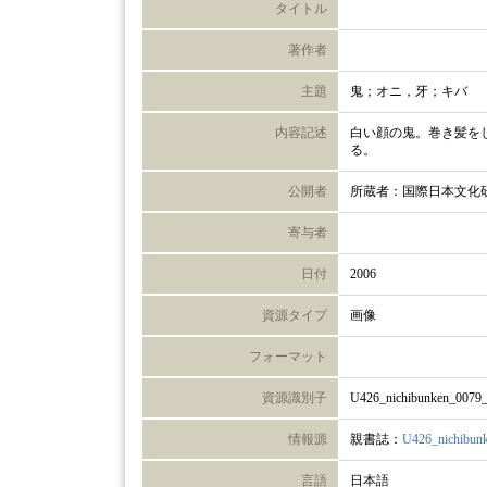
タイトル
著作者
主題
鬼；オニ，牙；キバ
内容記述
白い顔の鬼。巻き髪を
る。
公開者
所蔵者：国際日本文化
寄与者
日付
2006
資源タイプ
画像
フォーマット
資源識別子
U426_nichibunken_0079
情報源
親書誌：
U426_nichibun
言語
日本語