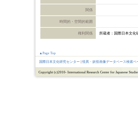
関係
時間的・空間的範囲
権利関係
所蔵者：国際日本文化
▲Page Top
国際日本文化研究センター
|
怪異・妖怪画像データベース検索ペ
Copyright (c)2010- International Research Center for Japanese Studies