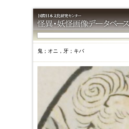
鬼；オニ，牙；キバ