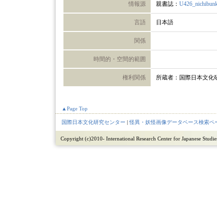
情報源
親書誌：
U426_nichibun
言語
日本語
関係
時間的・空間的範囲
権利関係
所蔵者：国際日本文化
▲Page Top
国際日本文化研究センター
|
怪異・妖怪画像データベース検索ペ
Copyright (c)2010- International Research Center for Japanese Studies