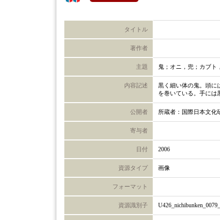
タイトル
著作者
主題
鬼；オニ，兜；カブト
内容記述
黒く細い体の鬼。頭に
を巻いている。手には
公開者
所蔵者：国際日本文化
寄与者
日付
2006
資源タイプ
画像
フォーマット
資源識別子
U426_nichibunken_0079