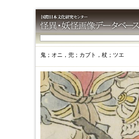
鬼；オニ，兜；カブト，杖；ツエ