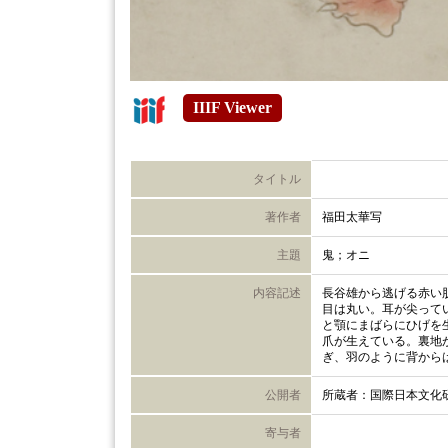
IIIF Viewer
タイトル
著作者
福田太華写
主題
鬼；オニ
内容記述
長谷雄から逃げる赤い
目は丸い。耳が尖って
と顎にまばらにひげを
爪が生えている。裏地
ぎ、羽のように背から
公開者
所蔵者：国際日本文化
寄与者