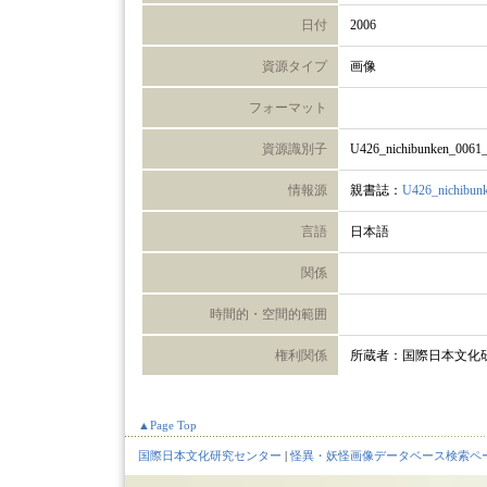
日付
2006
資源タイプ
画像
フォーマット
資源識別子
U426_nichibunken_0061
情報源
親書誌：
U426_nichibun
言語
日本語
関係
時間的・空間的範囲
権利関係
所蔵者：国際日本文化
▲Page Top
国際日本文化研究センター
|
怪異・妖怪画像データベース検索ペ