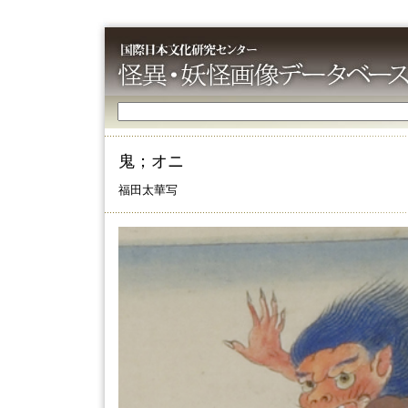
鬼；オニ
福田太華写