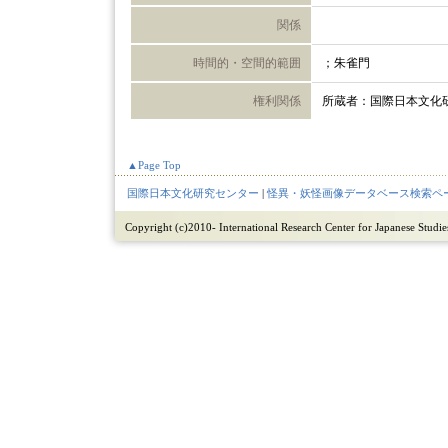
関係
時間的・空間的範囲
；朱雀門
権利関係
所蔵者：国際日本文化
▲Page Top
国際日本文化研究センター
|
怪異・妖怪画像データベース検索ペ
Copyright (c)2010- International Research Center for Japanese Studies