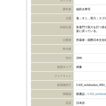
タイトル
著作者
福田太華写
主題
鬼；オニ，双六；スゴ
内容記述
朱雀門で双六を打つ長
姿に戻っている。
公開者
所蔵者：国際日本文化
寄与者
日付
2006
資源タイプ
画像
フォーマット
資源識別子
U426_nichibunken_0061
情報源
親書誌：
U426_nichibun
言語
日本語