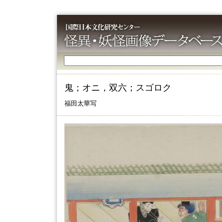
鬼；オニ，双六；スゴロク
福田太華写