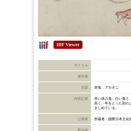
IIIF Viewer
タイトル
著作者
主題
赤鬼；アカオニ
内容記述
赤い体の鬼。白い角と
高く、年をとった顔の
きしめている。
公開者
所蔵者：国際日本文化
寄与者