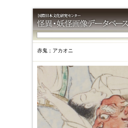
赤鬼；アカオニ