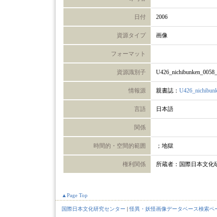
日付
2006
資源タイプ
画像
フォーマット
資源識別子
U426_nichibunken_0058
情報源
親書誌：
U426_nichibun
言語
日本語
関係
時間的・空間的範囲
；地獄
権利関係
所蔵者：国際日本文化
▲Page Top
国際日本文化研究センター
|
怪異・妖怪画像データベース検索ペ