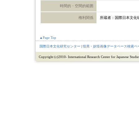
時間的・空間的範囲
権利関係
所蔵者：国際日本文化
▲Page Top
国際日本文化研究センター
|
怪異・妖怪画像データベース検索ペ
Copyright (c)2010- International Research Center for Japanese Studies