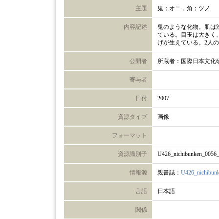
主題
鬼；オニ，角；ツノ
内容記述
鬼のような化物。肌は
ている。目玉は大きく
げが生えている。2人
公開者
所蔵者：国際日本文化
寄与者
日付
2007
資源タイプ
画像
フォーマット
資源識別子
U426_nichibunken_0056
情報源
親書誌：
U426_nichibun
言語
日本語
関係