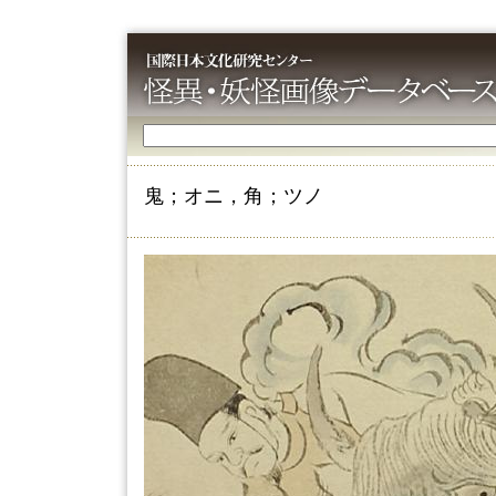
鬼；オニ，角；ツノ